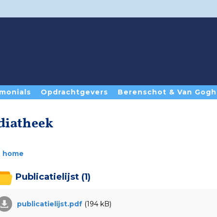
monials
Opdrachtgevers
Berenschot & Van Gogh
diatheek
home
Publicatielijst
(1)
publicatielijst.pdf
(194 kB)