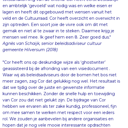
en ambtelijk ‘gevoeld’ wat nodig was en welke eisen er
lagen en heeft dit opgebouwd met wensen vanuit het
veld en de Cultuurraad. Cor heeft overzicht en overwicht in
zijn optreden. Een soort joie de vivre ook om dit met
gemak en niet al te zwaar in te steken. Daarmee krijg je
mensen wel mee. Ik geef hem een 8. Zeer goed dus."
Agnès van Schaijk, senior beleidsadviseur cultuur
gemeente Hilversum (2018)
"Cor heeft ons op deskundige wijze als ‘ghostwriter’
geassisteerd bij de afronding van een visiedocument .
Waar wij als beleidsadviseurs door de bomen het bos niet
meer zagen, zag Cor dat gelukkig nog wel. Het resultaat is
dat we tijdig over de juiste en gewenste informatie
kunnen beschikken. Zonder de snelle hulp en toewijding
van Cor zou dat niet gelukt zijn. De bijdrage van Cor
hebben we ervaren als ter zake kundig, professioneel, fijn
om mee samen te werken met respect voor een ieders
rol. We zouden je aanbevelen bij andere organisaties en
hopen dat je nog vele mooie interessante opdrachten