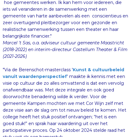
hoe gemeentes werken. Ik kan hem voor iedereen, die
iets wil veranderen in de samenwerking met een
gemeente van harte aanbevelen als een conscientieus en
zeer overtuigend pleitbezorger voor een gezonde en
realistische samenwerking tussen een theater en haar
belangrijkste financier."
Marcel 't Sas, o.a. adviseur cultuur gemeente Maastricht
(2018-2022) en interim-directeur Castellum Theater & Film
(2021-2026)
"Via de Berenschot-masterclass '
Kunst & cultuurbeleid
vanuit waardenperspectief
' maakte ik kennis met een
visie op cultuur die zo alles omvattend is dat een vervolg
onafwendbaar was. Met deze integrale en ook goed
doorwrochte benadering wilde ik verder. Voor de
gemeente Kampen mochten we met Cor Wijn zelf met
deze visie aan de slag om tot nieuw beleid te komen. Het
college heeft het stuk positief ontvangen; “het is een
goed stuk!” en sprak haar waardering uit over het
participatieve proces. Op 24 oktober 2024 stelde raad het
stuk vast als een hamerstuk.