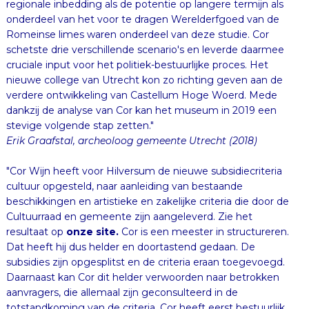
regionale inbedding als de potentie op langere termijn als
onderdeel van het voor te dragen Werelderfgoed van de
Romeinse limes waren onderdeel van deze studie. Cor
schetste drie verschillende scenario's en leverde daarmee
cruciale input voor het politiek-bestuurlijke proces. Het
nieuwe college van Utrecht kon zo richting geven aan de
verdere ontwikkeling van Castellum Hoge Woerd. Mede
dankzij de analyse van Cor kan het museum in 2019 een
stevige volgende stap zetten."
Erik Graafstal, archeoloog gemeente Utrecht (2018)
"Cor Wijn heeft voor Hilversum de nieuwe subsidiecriteria
cultuur opgesteld, naar aanleiding van bestaande
beschikkingen en artistieke en zakelijke criteria die door de
Cultuurraad en gemeente zijn aangeleverd. Zie het
resultaat op
onze site.
Cor is een meester in structureren.
Dat heeft hij dus helder en doortastend gedaan. De
subsidies zijn opgesplitst en de criteria eraan toegevoegd.
Daarnaast kan Cor dit helder verwoorden naar betrokken
aanvragers, die allemaal zijn geconsulteerd in de
totstandkoming van de criteria. Cor heeft eerst bestuurlijk