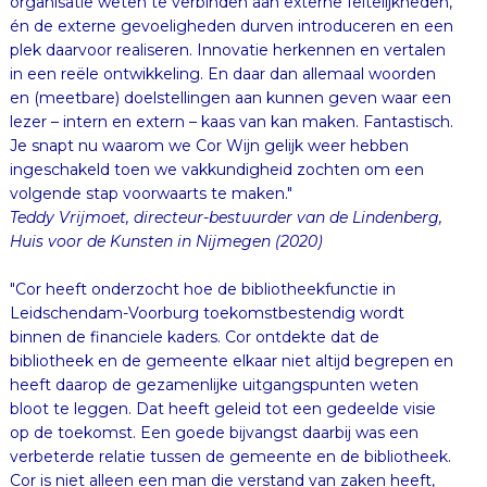
organisatie weten te verbinden aan externe feitelijkheden,
én de externe gevoeligheden durven introduceren en een
plek daarvoor realiseren. Innovatie herkennen en vertalen
in een reële ontwikkeling. En daar dan allemaal woorden
en (meetbare) doelstellingen aan kunnen geven waar een
lezer – intern en extern – kaas van kan maken. Fantastisch.
Je snapt nu waarom we Cor Wijn gelijk weer hebben
ingeschakeld toen we vakkundigheid zochten om een
volgende stap voorwaarts te maken."
Teddy Vrijmoet, directeur-bestuurder van de Lindenberg,
Huis voor de Kunsten in Nijmegen (2020)
"Cor heeft onderzocht hoe de bibliotheekfunctie in
Leidschendam-Voorburg toekomstbestendig wordt
binnen de financiele kaders. Cor ontdekte dat de
bibliotheek en de gemeente elkaar niet altijd begrepen en
heeft daarop de gezamenlijke uitgangspunten weten
bloot te leggen. Dat heeft geleid tot een gedeelde visie
op de toekomst. Een goede bijvangst daarbij was een
verbeterde relatie tussen de gemeente en de bibliotheek.
Cor is niet alleen een man die verstand van zaken heeft,