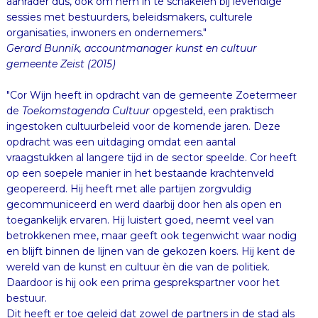
aanrader dus, ook om hem in te schakelen bij levendige
sessies met bestuurders, beleidsmakers, culturele
organisaties, inwoners en ondernemers."
Gerard Bunnik, accountmanager kunst en cultuur
gemeente Zeist (2015)
"Cor Wijn heeft in opdracht van de gemeente Zoetermeer
de
Toekomstagenda Cultuur
opgesteld, een praktisch
ingestoken cultuurbeleid voor de komende jaren. Deze
opdracht was een uitdaging omdat een aantal
vraagstukken al langere tijd in de sector speelde. Cor heeft
op een soepele manier in het bestaande krachtenveld
geopereerd. Hij heeft met alle partijen zorgvuldig
gecommuniceerd en werd daarbij door hen als open en
toegankelijk ervaren. Hij luistert goed, neemt veel van
betrokkenen mee, maar geeft ook tegenwicht waar nodig
en blijft binnen de lijnen van de gekozen koers. Hij kent de
wereld van de kunst en cultuur èn die van de politiek.
Daardoor is hij ook een prima gesprekspartner voor het
bestuur.
Dit heeft er toe geleid dat zowel de partners in de stad als