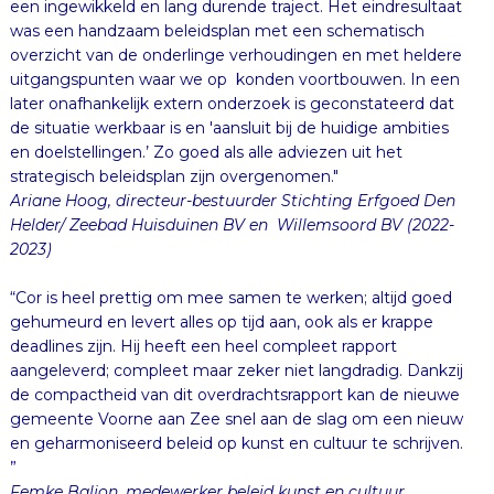
een ingewikkeld en lang durende traject.
Het eindresultaat
was een handzaam beleidsplan met een schematisch
overzicht van de onderlinge verhoudingen en met heldere
uitgangspunten waar we op konden voortbouwen. In een
later onafhankelijk extern onderzoek is geconstateerd dat
de situatie werkbaar is en 'aansluit bij de huidige ambities
en doelstellingen.’ Zo goed als alle adviezen uit het
strategisch beleidsplan zijn overgenomen."
Ariane Hoog, directeur-bestuurder Stichting Erfgoed Den
Helder/ Zeebad Huisduinen BV en Willemsoord BV (2022-
2023)
“Cor is heel prettig om mee samen te werken; altijd goed
gehumeurd en levert alles op tijd aan, ook als er krappe
deadlines zijn. Hij heeft een heel compleet rapport
aangeleverd; compleet maar zeker niet langdradig. Dankzij
de compactheid van dit overdrachtsrapport kan de nieuwe
gemeente Voorne aan Zee snel aan de slag om een nieuw
en geharmoniseerd beleid op kunst en cultuur te schrijven.
”
Femke Baljon, medewerker beleid kunst en cultuur